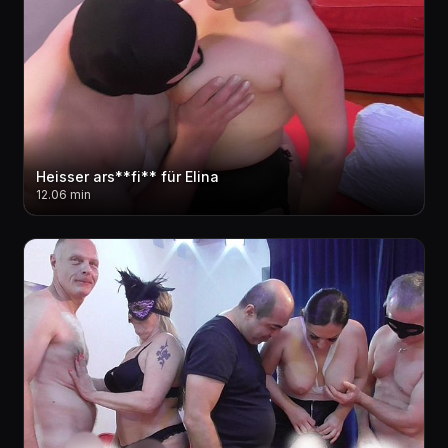
Heisser ars**fi** für Elina
12.06 min