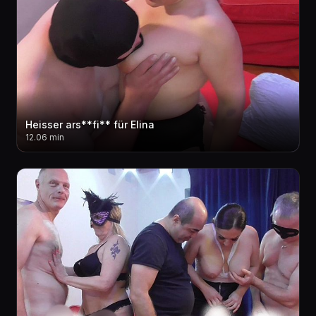
Heisser ars**fi** für Elina
12.06 min