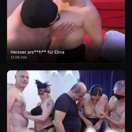
Heisser ars**fi** für Elina
12.06 min