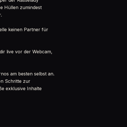
rper der Rasselady
ese Hüllen zumindest
.
elle keinen Partner für
 dir live vor der Webcam,
ornos am besten selbst an.
n Schritte zur
e exklusive Inhalte