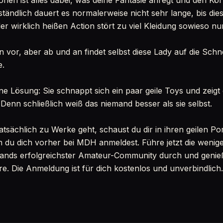
nen ist alles dabei, was deine Fantasie anregt und den Kö
ständlich dauert es normalerweise nicht sehr lange, bis di
der wirklich heißen Action stört zu viel Kleidung sowieso nur
 vor, aber ab und an findet selbst diese Lady auf die Schn
e.
ine Lösung: Sie schnappt sich ein paar geile Toys und zeigt
. Denn schließlich weiß das niemand besser als sie selbst.
atsächlich zu Werke geht, schaust du dir in ihren geilen P
 du dich vorher bei MDH anmeldest. Führe jetzt die wenige
lands erfolgreichster Amateur-Community durch und genieß
. Die Anmeldung ist für dich kostenlos und unverbindlich.