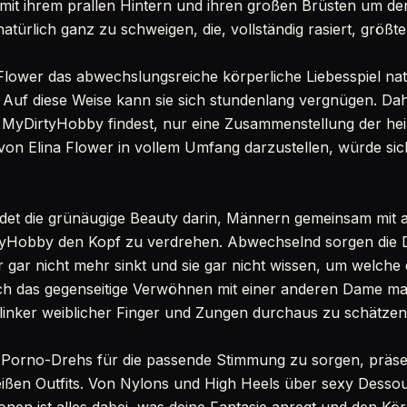
mit ihrem prallen Hintern und ihren großen Brüsten um de
natürlich ganz zu schweigen, die, vollständig rasiert, größte
 Flower das abwechslungsreiche körperliche Liebesspiel na
 Auf diese Weise kann sie sich stundenlang vergnügen. Dahe
i MyDirtyHobby findest, nur eine Zusammenstellung der he
von Elina Flower in vollem Umfang darzustellen, würde si
ndet die grünäugige Beauty darin, Männern gemeinsam mit 
yHobby den Kopf zu verdrehen. Abwechselnd sorgen die 
 gar nicht mehr sinkt und sie gar nicht wissen, um welche d
h das gegenseitige Verwöhnen mit einer anderen Dame mac
flinker weiblicher Finger und Zungen durchaus zu schätzen
 Porno-Drehs für die passende Stimmung zu sorgen, präsen
ißen Outfits. Von Nylons und High Heels über sexy Dessou