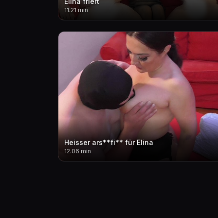
Elina friert
11.21 min
Heisser ars**fi** für Elina
12.06 min