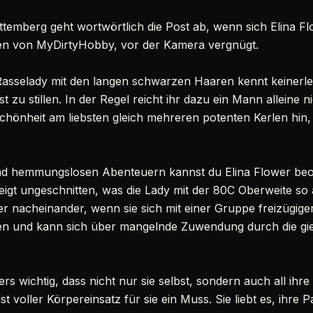
mberg geht wortwörtlich die Post ab, wenn sich Elina Flow
en von MyDirtyHobby, vor der Kamera vergnügt.
asselady mit den langen schwarzen Haaren kennt keinerl
st zu stillen. In der Regel reicht ihr dazu ein Mann alleine n
chönheit am liebsten gleich mehreren potenten Kerlen hin, 
nd hemmungslosen Abenteuern kannst du Elina Flower beo
eigt ungeschnitten, was die Lady mit der 80C Oberweite so a
oder nacheinander, wenn sie sich mit einer Gruppe freizügi
sten und kann sich über mangelnde Zuwendung durch die gi
ers wichtig, dass nicht nur sie selbst, sondern auch all ihr
st voller Körpereinsatz für sie ein Muss. Sie liebt es, ihre