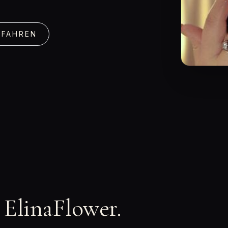
RFAHREN
n ElinaFlower.