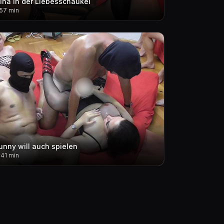
lina in der Liebesschaukel
.57 min
unny will auch spielen
.41 min