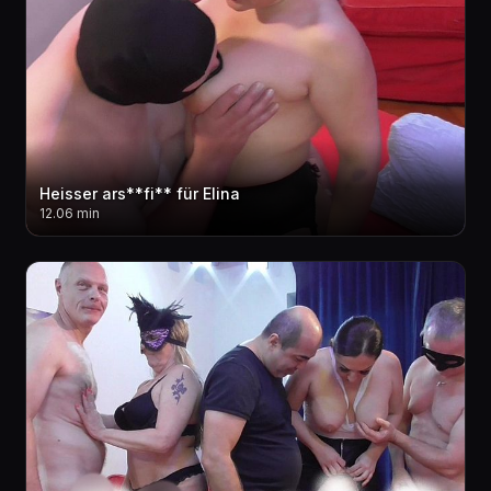
Heisser ars**fi** für Elina
12.06 min