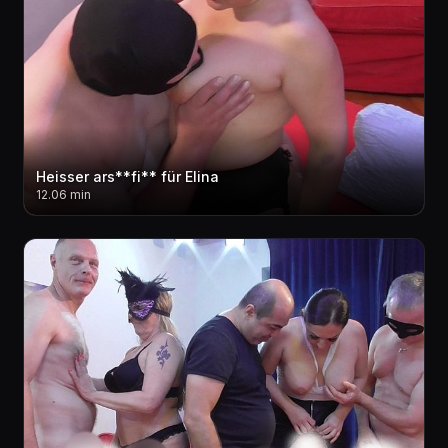
Heisser ars**fi** für Elina
12.06 min