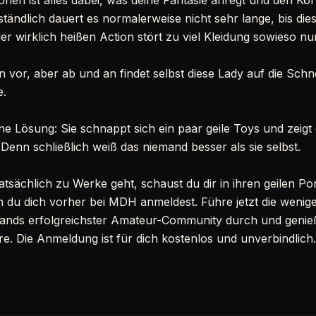
nen ist alles dabei, was deine Fantasie anregt und den Kö
ständlich dauert es normalerweise nicht sehr lange, bis di
der wirklich heißen Action stört zu viel Kleidung sowieso nur
 vor, aber ab und an findet selbst diese Lady auf die Schn
e.
ine Lösung: Sie schnappt sich ein paar geile Toys und zeigt
. Denn schließlich weiß das niemand besser als sie selbst.
atsächlich zu Werke geht, schaust du dir in ihren geilen P
 du dich vorher bei MDH anmeldest. Führe jetzt die wenige
lands erfolgreichster Amateur-Community durch und genieß
. Die Anmeldung ist für dich kostenlos und unverbindlich.