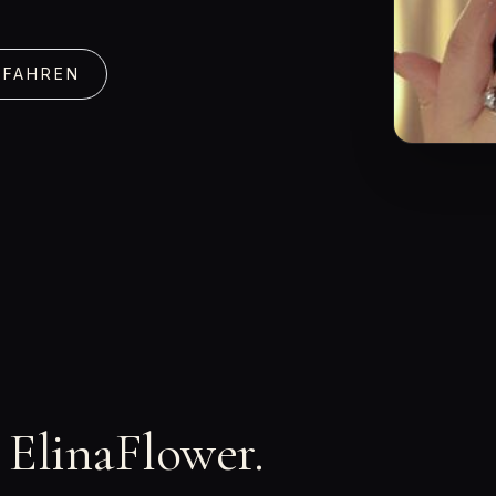
RFAHREN
n ElinaFlower.