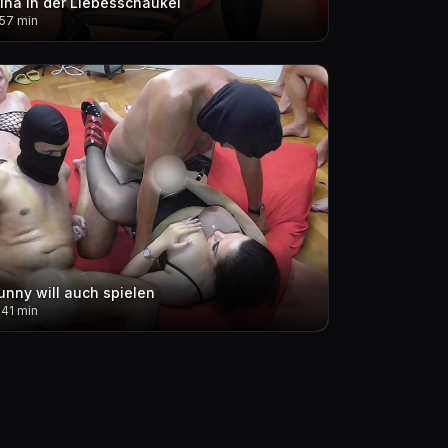
lina in der Liebesschaukel
.57 min
unny will auch spielen
.41 min