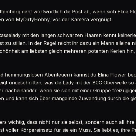
mberg geht wortwörtlich die Post ab, wenn sich Elina Flow
en von MyDirtyHobby, vor der Kamera vergnügt.
asselady mit den langen schwarzen Haaren kennt keinerl
st zu stillen. In der Regel reicht ihr dazu ein Mann alleine n
chönheit am liebsten gleich mehreren potenten Kerlen hin, 
nd hemmungslosen Abenteuern kannst du Elina Flower beo
eigt ungeschnitten, was die Lady mit der 80C Oberweite so a
oder nacheinander, wenn sie sich mit einer Gruppe freizügi
sten und kann sich über mangelnde Zuwendung durch die gi
ers wichtig, dass nicht nur sie selbst, sondern auch all ihr
st voller Körpereinsatz für sie ein Muss. Sie liebt es, ihre