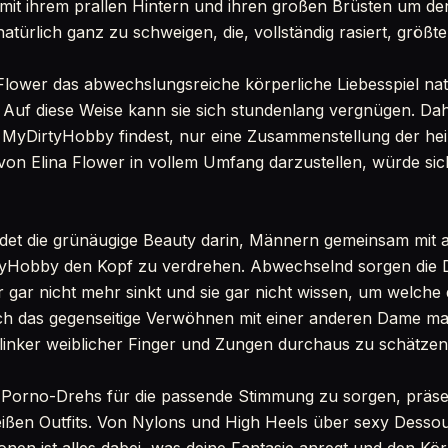
mit ihrem prallen Hintern und ihren großen Brüsten um de
natürlich ganz zu schweigen, die, vollständig rasiert, größte
 Flower das abwechslungsreiche körperliche Liebesspiel na
 Auf diese Weise kann sie sich stundenlang vergnügen. Dahe
i MyDirtyHobby findest, nur eine Zusammenstellung der he
von Elina Flower in vollem Umfang darzustellen, würde si
ndet die grünäugige Beauty darin, Männern gemeinsam mit 
yHobby den Kopf zu verdrehen. Abwechselnd sorgen die 
 gar nicht mehr sinkt und sie gar nicht wissen, um welche d
h das gegenseitige Verwöhnen mit einer anderen Dame mac
flinker weiblicher Finger und Zungen durchaus zu schätzen
 Porno-Drehs für die passende Stimmung zu sorgen, präsen
ißen Outfits. Von Nylons und High Heels über sexy Dessou