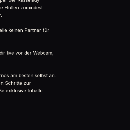
rper der Rasselady
ese Hüllen zumindest
.
elle keinen Partner für
 dir live vor der Webcam,
ornos am besten selbst an.
n Schritte zur
e exklusive Inhalte