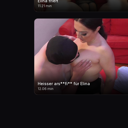
Elina friert
11.21 min
Heisser ars**fi** für Elina
12.06 min