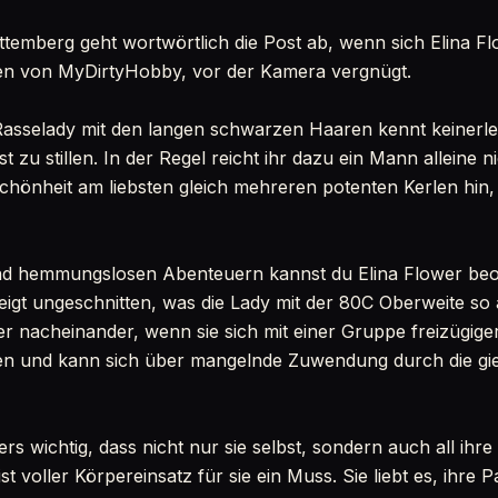
mberg geht wortwörtlich die Post ab, wenn sich Elina Flow
en von MyDirtyHobby, vor der Kamera vergnügt.
asselady mit den langen schwarzen Haaren kennt keinerl
st zu stillen. In der Regel reicht ihr dazu ein Mann alleine n
chönheit am liebsten gleich mehreren potenten Kerlen hin, 
nd hemmungslosen Abenteuern kannst du Elina Flower beo
eigt ungeschnitten, was die Lady mit der 80C Oberweite so a
oder nacheinander, wenn sie sich mit einer Gruppe freizügi
sten und kann sich über mangelnde Zuwendung durch die gi
ers wichtig, dass nicht nur sie selbst, sondern auch all ihr
st voller Körpereinsatz für sie ein Muss. Sie liebt es, ihre