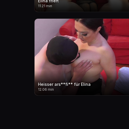
Elina friert
11.21 min
Heisser ars**fi** für Elina
12.06 min