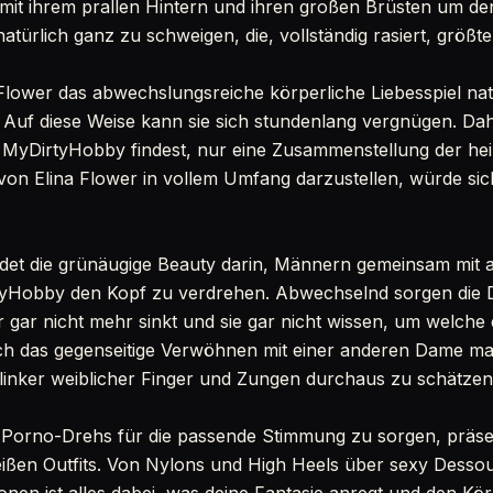
mit ihrem prallen Hintern und ihren großen Brüsten um de
natürlich ganz zu schweigen, die, vollständig rasiert, größte
 Flower das abwechslungsreiche körperliche Liebesspiel na
 Auf diese Weise kann sie sich stundenlang vergnügen. Dahe
i MyDirtyHobby findest, nur eine Zusammenstellung der he
von Elina Flower in vollem Umfang darzustellen, würde si
ndet die grünäugige Beauty darin, Männern gemeinsam mit 
yHobby den Kopf zu verdrehen. Abwechselnd sorgen die 
 gar nicht mehr sinkt und sie gar nicht wissen, um welche d
h das gegenseitige Verwöhnen mit einer anderen Dame mac
flinker weiblicher Finger und Zungen durchaus zu schätzen
 Porno-Drehs für die passende Stimmung zu sorgen, präsen
ißen Outfits. Von Nylons und High Heels über sexy Dessou