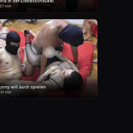
lina in der Liebesschaukel
.57 min
unny will auch spielen
.41 min