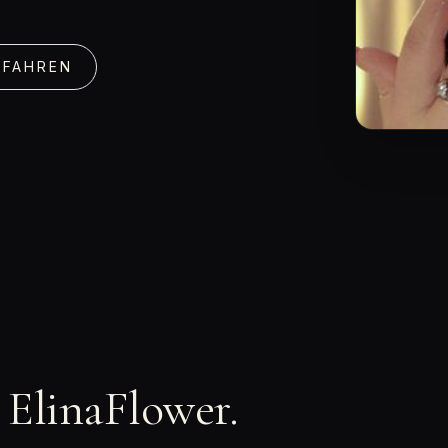
RFAHREN
n ElinaFlower.