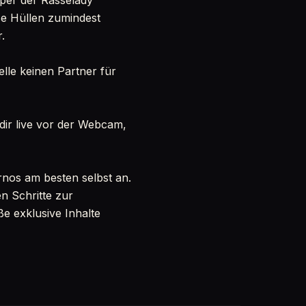
rper der Rasselady
ese Hüllen zumindest
.
elle keinen Partner für
 dir live vor der Webcam,
ornos am besten selbst an.
n Schritte zur
e exklusive Inhalte