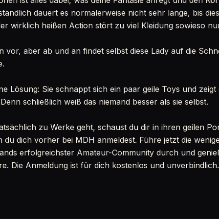
nen ist alles dabei, was deine Fantasie anregt und den Kö
ständlich dauert es normalerweise nicht sehr lange, bis di
der wirklich heißen Action stört zu viel Kleidung sowieso nur
 vor, aber ab und an findet selbst diese Lady auf die Schn
e.
ine Lösung: Sie schnappt sich ein paar geile Toys und zeigt
. Denn schließlich weiß das niemand besser als sie selbst.
atsächlich zu Werke geht, schaust du dir in ihren geilen P
 du dich vorher bei MDH anmeldest. Führe jetzt die wenige
lands erfolgreichster Amateur-Community durch und genieß
. Die Anmeldung ist für dich kostenlos und unverbindlich.