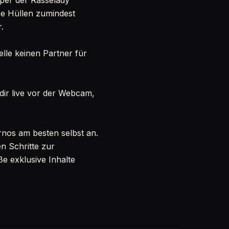
rper der Rasselady
ese Hüllen zumindest
.
elle keinen Partner für
 dir live vor der Webcam,
ornos am besten selbst an.
n Schritte zur
e exklusive Inhalte