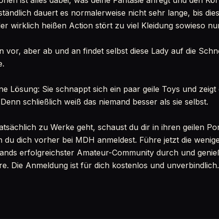
nen ist alles dabei, was deine Fantasie anregt und den Kö
ständlich dauert es normalerweise nicht sehr lange, bis di
der wirklich heißen Action stört zu viel Kleidung sowieso nur
 vor, aber ab und an findet selbst diese Lady auf die Schn
e.
ine Lösung: Sie schnappt sich ein paar geile Toys und zeigt
. Denn schließlich weiß das niemand besser als sie selbst.
atsächlich zu Werke geht, schaust du dir in ihren geilen P
 du dich vorher bei MDH anmeldest. Führe jetzt die wenige
lands erfolgreichster Amateur-Community durch und genieß
. Die Anmeldung ist für dich kostenlos und unverbindlich.