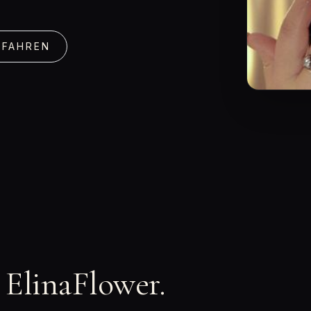
RFAHREN
n ElinaFlower.