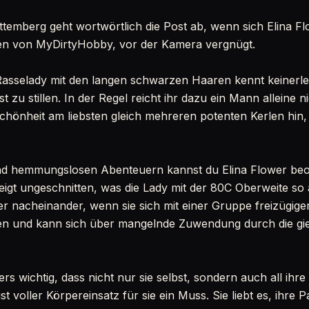
mberg geht wortwörtlich die Post ab, wenn sich Elina Flow
en von MyDirtyHobby, vor der Kamera vergnügt.
asselady mit den langen schwarzen Haaren kennt keinerl
st zu stillen. In der Regel reicht ihr dazu ein Mann alleine n
chönheit am liebsten gleich mehreren potenten Kerlen hin, 
nd hemmungslosen Abenteuern kannst du Elina Flower beo
eigt ungeschnitten, was die Lady mit der 80C Oberweite so a
oder nacheinander, wenn sie sich mit einer Gruppe freizügi
sten und kann sich über mangelnde Zuwendung durch die gi
ers wichtig, dass nicht nur sie selbst, sondern auch all ihr
st voller Körpereinsatz für sie ein Muss. Sie liebt es, ihre