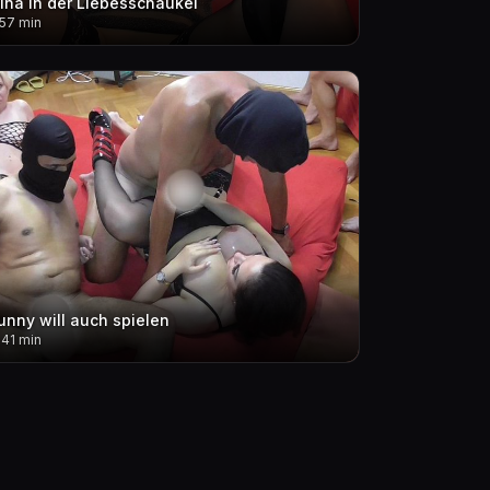
lina in der Liebesschaukel
.57 min
unny will auch spielen
.41 min