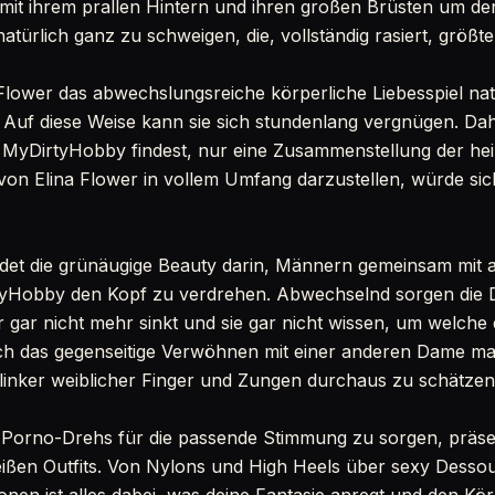
mit ihrem prallen Hintern und ihren großen Brüsten um de
natürlich ganz zu schweigen, die, vollständig rasiert, größte
 Flower das abwechslungsreiche körperliche Liebesspiel na
 Auf diese Weise kann sie sich stundenlang vergnügen. Dahe
i MyDirtyHobby findest, nur eine Zusammenstellung der he
von Elina Flower in vollem Umfang darzustellen, würde si
ndet die grünäugige Beauty darin, Männern gemeinsam mit 
yHobby den Kopf zu verdrehen. Abwechselnd sorgen die 
 gar nicht mehr sinkt und sie gar nicht wissen, um welche d
h das gegenseitige Verwöhnen mit einer anderen Dame mac
flinker weiblicher Finger und Zungen durchaus zu schätzen
 Porno-Drehs für die passende Stimmung zu sorgen, präsen
ißen Outfits. Von Nylons und High Heels über sexy Dessou