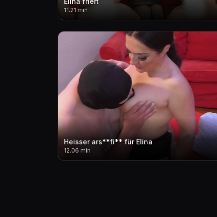
Elina friert
11.21 min
Heisser ars**fi** für Elina
12.06 min