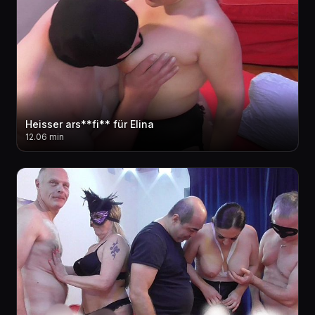
Heisser ars**fi** für Elina
12.06 min