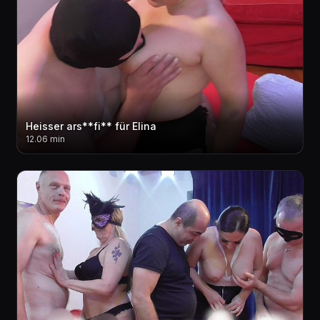
Heisser ars**fi** für Elina
12.06 min